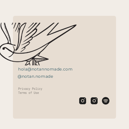
hola@notannomade.com
@notan.nomade
Privacy Policy
Terms of Use