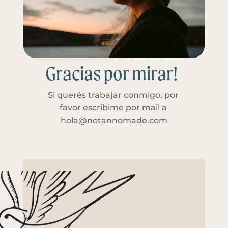
Gracias por mirar!
Si querés trabajar conmigo, por 
No 
favor escribime por mail a 
hola@notannomade.com